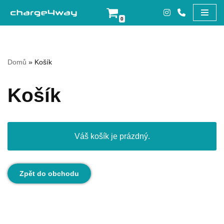
0
Přeskočit
na
obsah
Domů
»
Košík
Košík
Váš košík je prázdný.
Zpět do obchodu