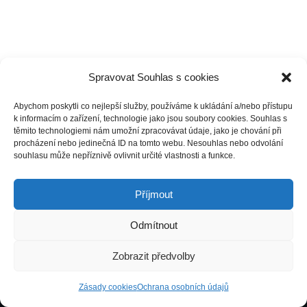
Spravovat Souhlas s cookies
Abychom poskytli co nejlepší služby, používáme k ukládání a/nebo přístupu
k informacím o zařízení, technologie jako jsou soubory cookies. Souhlas s
těmito technologiemi nám umožní zpracovávat údaje, jako je chování při
procházení nebo jedinečná ID na tomto webu. Nesouhlas nebo odvolání
souhlasu může nepříznivě ovlivnit určité vlastnosti a funkce.
Příjmout
Odmítnout
FAQ – Často kladené otázky
Obchodní podmínky
Zobrazit předvolby
Kontakty
O nás
Zásady cookies
Zásady cookies
Ochrana osobních údajů
Neve
| Běží na
WordPress