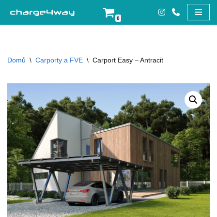
0
Přeskočit
na
obsah
Domů
\
Carporty a FVE
\
Carport Easy – Antracit