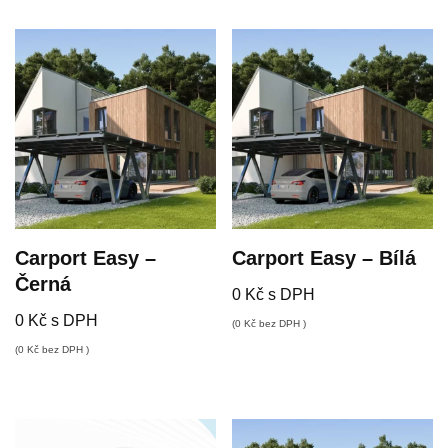
Carport Easy –
Carport Easy – Bílá
Černá
0
Kč
s DPH
0
Kč
s DPH
(
0
Kč
bez DPH )
(
0
Kč
bez DPH )