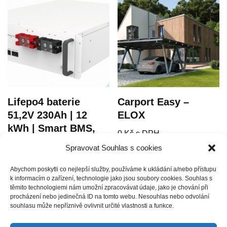
Lifepo4 baterie
Carport Easy –
51,2V 230Ah | 12
ELOX
kWh | Smart BMS,
0
Kč
s DPH
vysoká cyklická
Spravovat Souhlas s cookies
(
0
Kč
bez DPH )
životnost
Abychom poskytli co nejlepší služby, používáme k ukládání a/nebo přístupu
66429
Kč
s DPH
k informacím o zařízení, technologie jako jsou soubory cookies. Souhlas s
těmito technologiemi nám umožní zpracovávat údaje, jako je chování při
(
54900
Kč
bez DPH )
procházení nebo jedinečná ID na tomto webu. Nesouhlas nebo odvolání
souhlasu může nepříznivě ovlivnit určité vlastnosti a funkce.