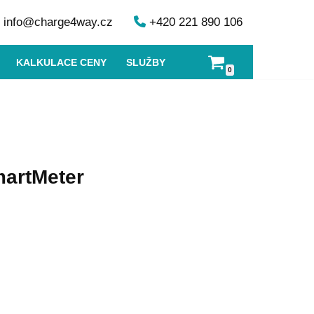
info@charge4way.cz
+420 221 890 106
KALKULACE CENY
SLUŽBY
0
martMeter