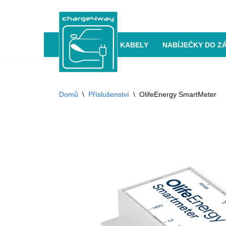
Přeskočit
na
KABELY
NABÍJEČKY DO Z
obsah
Domů
\
Příslušenství
\
OlifeEnergy SmartMeter