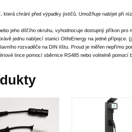
í, která chrání před výpadky jističů. Umožňuje nabíjet při n
ebo jeho dílčího okruhu, vyhodnocuje dostupný příkon pro n
právě jednu nabíjecí stanici OlifeEnergy na jedné přípojce. 
 hlavního rozvaděče na DIN lištu. Proud je měřen nepřímo p
ériové lince pomocí sběrnice RS485 nebo volitelně pomocí
odukty