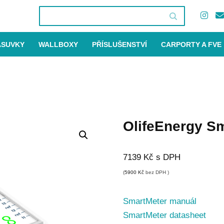
ÁSUVKY
WALLBOXY
PŘÍSLUŠENSTVÍ
CARPORTY A FVE
OlifeEnergy S
7139
Kč
s DPH
(
5900
Kč
bez DPH )
SmartMeter manuál
SmartMeter datasheet