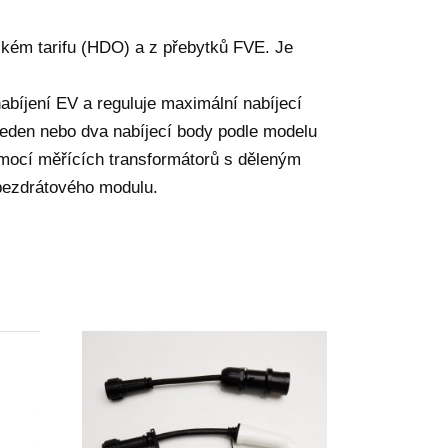
ízkém tarifu (HDO) a z přebytků FVE. Je
abíjení EV a reguluje maximální nabíjecí
(jeden nebo dva nabíjecí body podle modelu
omocí měřících transformátorů s děleným
 bezdrátového modulu.