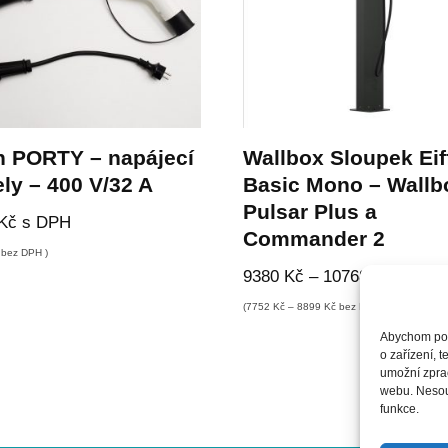
n PORTY – napájecí
Wallbox Sloupek Eif
ly – 400 V/32 A
Basic Mono – Wallb
Pulsar Plus a
Kč
s DPH
Commander 2
bez DPH )
9380
Kč
–
10768
Kč
s DPH
(
7752
Kč
–
8899
Kč
bez DPH )
Abychom posk
o zařízení, 
umožní zprac
webu. Nesouh
funkce.